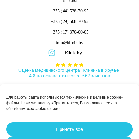
7095
+375 (44)
538-70-95
+375 (29)
508-70-95
+375 (17)
370-00-05
info@klinik.by
Klinik.by
Оценка медицинского центра "Клиника в Уручье"
4.8
на основе отзывов от
662
клиентов
Для работы сайта используются технические и целевые cookie-
© ООО «КЛИНИКА В УРУЧЬЕ» | УНП 193049678 |
Лицензия №
файлы. Нажимая кнопку «Принять все», Вы соглашаетесь на
М-8423
обработку всех cookie-файлов.
Медицинские услуги, лекарственные средства, в том числе методы
лечения, медицинская техника имеют противопоказания к их
применению и использованию. Существует также необходимость
Принять все
ознакомления с инструкцией по их применению и получения
консультации специалиста.