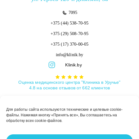
7095
+375 (44)
538-70-95
+375 (29)
508-70-95
+375 (17)
370-00-05
info@klinik.by
Klinik.by
Оценка медицинского центра "Клиника в Уручье"
4.8
на основе отзывов от
662
клиентов
Для работы сайта используются технические и целевые cookie-
© ООО «КЛИНИКА В УРУЧЬЕ» | УНП 193049678 |
Лицензия №
файлы. Нажимая кнопку «Принять все», Вы соглашаетесь на
М-8423
обработку всех cookie-файлов.
Медицинские услуги, лекарственные средства, в том числе методы
лечения, медицинская техника имеют противопоказания к их
применению и использованию. Существует также необходимость